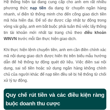
Hệ thống hiện tại đang cung cấp cho anh em rất nhiều
phương thức
nạp tiền
đa dạng từ chuyển ngân hàng
nhanh, ví điện tử thông minh cho đến cổng giao dịch tiền
mã hóa hiện đại. Để số dư được cập nhật tự động trong
vòng vài giây, anh em bắt buộc phải tuân thủ việc lấy thông
tin tài khoản mới nhất tại trang chủ theo
điều khoản
WINVN
trước mỗi lần thực hiện giao dịch.
Khi thực hiện lệnh chuyển tiền, anh em cần điền chính xác
mã nội dung giao dịch được hiển thị trên biểu mẫu hướng
dẫn để hệ thống tự động quét dữ liệu. Việc điền sai nội
dung, sai số tiền hoặc sử dụng ngân hàng không chính
chủ của người khác để nạp tiền đều sẽ bị hệ thống từ chối
xử lý tự động.
Quy chế rút tiền và các điều kiện ràng
buộc doanh thu cược