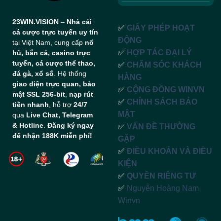
23WIN.VISION
–
Nhà cái
✅
GIẤY PHÉP HOẠT
cá cược trực tuyến uy tín
ĐỘNG
tại Việt Nam, cung cấp
nổ
✅
HỢP TÁC ĐẠI LÝ
hũ, bắn cá, casino trực
tuyến, cá cược thể thao,
✅
CHĂM SÓC KHÁCH
đá gà, xổ số
. Hệ thống
HÀNG
giao diện trực quan, bảo
✅
CỘNG ĐỒNG WINVN
mật SSL 256-bit
,
nạp rút
✅
CHÍNH SÁCH BẢO
tiền nhanh
, hỗ trợ
24/7
MẬT
qua
Live Chat, Telegram
& Hotline
.
Đăng ký ngay
✅
VẤN ĐỀ THƯỜNG
để nhận 188K miễn phí!
G
ẶP
✅
ĐIỀU KHOẢN VÀ ĐIỀU
KIỆN
✅
QUYỀN RIÊNG TƯ
✅
Nguyễn Hoàng Nam
Winvn