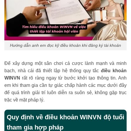
Hướng dẫn anh em đọc kỹ điều khoản khi đăng ký tài khoản
Để xây dựng một sân chơi cá cược lành mạnh và minh
bạch, nhà cái đã thiết lập hệ thống quy tắc
điều khoản
WINVN
rất rõ ràng ngay từ bước khởi tạo thông tin. Anh
em khi tham gia cần tự giác chấp hành các mục dưới đây
để quá trình giải trí luôn diễn ra suôn sẻ, không gặp trục
trặc về mặt pháp lý.
Quy định về điều khoản WINVN độ tuổi
tham gia hợp pháp