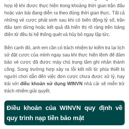
hợp lệ khi được thực hiện trong khoảng thời gian trận đấu
hoặc ván bài đang diễn ra theo đúng thời gian thực. Tất cả
những vé cược phát sinh sau khi có biến động tỷ số, trận
đấu tạm dừng hoặc kết quả đã hiển thị rõ ràng trên bảng
điện tử đều bị hệ thống quét và hủy bỏ ngay lập tức.
Bên cạnh đó, anh em cần có trách nhiệm tự kiểm tra lại lịch
sử đặt cược của mình ngay sau khi thực hiện lệnh để đảm
bảo vé cược đã được máy chủ trung tâm ghi nhận thành
công. Song trường hợp xảy ra lỗi kết nối từ phía thiết bị
người chơi dẫn đến việc đơn cược chưa được xử lý, hay
trái với
điều khoản sử dụng WINVN
nhà cái sẽ miễn trừ
trách nhiệm giải quyết.
Điều khoản của WINVN quy định về
quy trình nạp tiền bảo mật