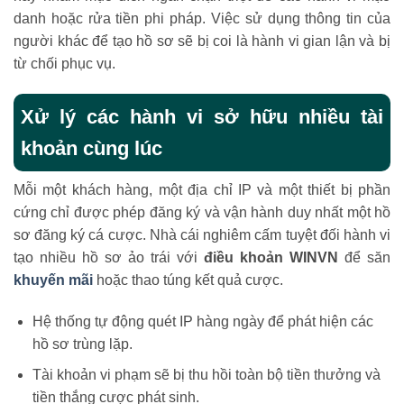
danh hoặc rửa tiền phi pháp. Việc sử dụng thông tin của
người khác để tạo hồ sơ sẽ bị coi là hành vi gian lận và bị
từ chối phục vụ.
Xử lý các hành vi sở hữu nhiều tài
khoản cùng lúc
Mỗi một khách hàng, một địa chỉ IP và một thiết bị phần
cứng chỉ được phép đăng ký và vận hành duy nhất một hồ
sơ đăng ký cá cược. Nhà cái nghiêm cấm tuyệt đối hành vi
tạo nhiều hồ sơ ảo trái với
điều khoản WINVN
để săn
khuyến mãi
hoặc thao túng kết quả cược.
Hệ thống tự động quét IP hàng ngày để phát hiện các
hồ sơ trùng lặp.
Tài khoản vi phạm sẽ bị thu hồi toàn bộ tiền thưởng và
tiền thắng cược phát sinh.