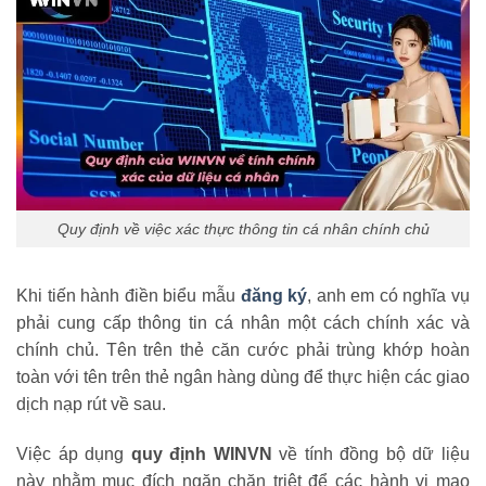
Quy định về việc xác thực thông tin cá nhân chính chủ
Khi tiến hành điền biểu mẫu
đăng ký
, anh em có nghĩa vụ
phải cung cấp thông tin cá nhân một cách chính xác và
chính chủ. Tên trên thẻ căn cước phải trùng khớp hoàn
toàn với tên trên thẻ ngân hàng dùng để thực hiện các giao
dịch nạp rút về sau.
Việc áp dụng
quy định WINVN
về tính đồng bộ dữ liệu
này nhằm mục đích ngăn chặn triệt để các hành vi mạo