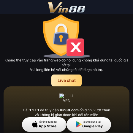
Không thể truy cập vào trang web do nội dung không khả dụng tại quốc gia
sở tại.
Vui lòng liên hệ với chúng tôi để được hỗ trợ.
Live chat
Cài
1.1.1.1
để truy cập
Vin88.com
ổn định, vượt
chặn
và không bị gián đoạn khi đổi tên miền
Tải ứng dụng tại
Tải ứng dụng tại
App Store
Google Play